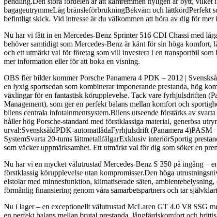
pendling.Den stora fördelen är att kamremmen nyligen är bytt, vilket
bagageutrymmeLåg bränsleförbrukningBekväm och lättkördPerfekt som p
befintligt skick. Vid intresse är du välkommen att höra av dig för mer 
Nu har vi fått in en Mercedes-Benz Sprinter 516 CDI Chassi med låga m
behöver samtidigt som Mercedes-Benz är känt för sin höga komfort, lå
och ett utmärkt val för företag som vill investera i en transportbil so
mer information eller för att boka en visning.
OBS fler bilder kommer Porsche Panamera 4 PDK – 2012 | Svensksåld
en lyxig sportsedan som kombinerar imponerande prestanda, hög komfo
växlingar för en fantastisk körupplevelse. Tack vare fyrhjulsdriften
Management), som ger en perfekt balans mellan komfort och sporti
bilens centrala infotainmentsystem.Bilens utseende förstärks av svarta 
håller hög Porsche-standard med förstklassiga material, generösa utr
urval:SvensksåldPDK-automatlådaFyrhjulsdrift (Panamera 4)PAS
SystemSvarta 20-tums lättmetallfälgarExklusiv interiörSportig presta
som väcker uppmärksamhet. Ett utmärkt val för dig som söker en prem
Nu har vi en mycket välutrustad Mercedes-Benz S 350 på ingång – en
förstklassig körupplevelse utan kompromisser.Den höga utrustningsni
elstolar med minnesfunktion, klimatiserade säten, ambientebelysning, d
förmånlig finansiering genom våra samarbetspartners och tar självklar
Nu i lager – en exceptionellt välutrustad McLaren GT 4.0 V8 SSG med 
en perfekt balans mellan brutal prestanda, långfärdskomfort och bri