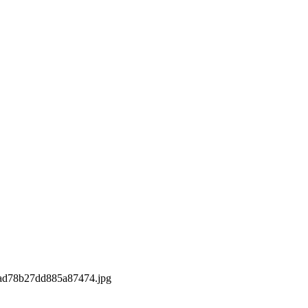
9ad78b27dd885a87474.jpg