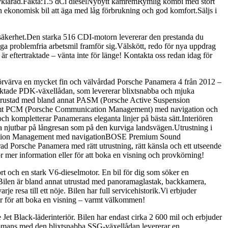
är avklarad.Fakta:1.5 dCi dieselNybytt kamremRymlig kombi med stort
 ekonomisk bil att äga med låg förbrukning och god komfort.Säljs i
iftsäkerhet.Den starka 516 CDI-motorn levererar den prestanda du
ga problemfria arbetsmil framför sig.Välskött, redo för nya uppdrag
är eftertraktade – vänta inte för länge! Kontakta oss redan idag för
rvärva en mycket fin och välvårdad Porsche Panamera 4 från 2012 –
raktade PDK-växellådan, som levererar blixtsnabba och mjuka
älutrustad med bland annat PASM (Porsche Active Suspension
 samt PCM (Porsche Communication Management) med navigation och
och kompletterar Panamerans eleganta linjer på bästa sätt.Interiören
a njutbar på långresan som på den kurviga landsvägen.Utrustning i
ation Management med navigationBOSE Premium Sound
d Porsche Panamera med rätt utrustning, rätt känsla och ett utseende
mer information eller för att boka en visning och provkörning!
 och en stark V6-dieselmotor. En bil för dig som söker en
Bilen är bland annat utrustad med panoramaglastak, backkamera,
 resa till ett nöje. Bilen har full servicehistorik.Vi erbjuder
ler för att boka en visning – varmt välkommen!
t Black-läderinteriör. Bilen har endast cirka 2 600 mil och erbjuder
sammans med den blixtsnabba SSG-växellådan levererar en