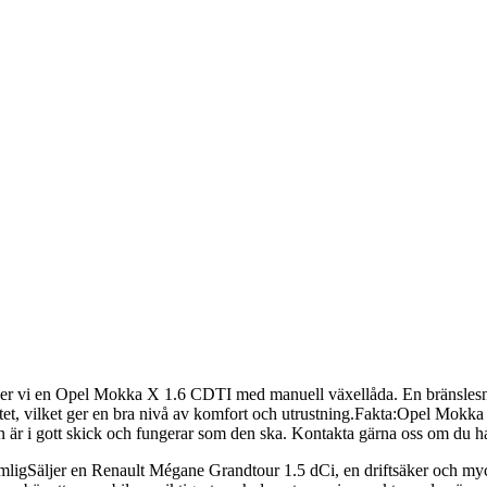
vi en Opel Mokka X 1.6 CDTI med manuell växellåda. En bränslesnål, 
ketet, vilket ger en bra nivå av komfort och utrustning.Fakta:Opel Mo
är i gott skick och fungerar som den ska. Kontakta gärna oss om du har
gSäljer en Renault Mégane Grandtour 1.5 dCi, en driftsäker och myck