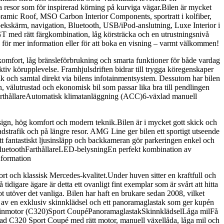
 resor som för inspirerad körning på kurviga vägar.Bilen är mycket
amic Roof, MSO Carbon Interior Components, sportratt i kolfiber,
ekskärm, navigation, Bluetooth, USB/iPod-anslutning, Luxe Interior i
T med rätt färgkombination, låg körsträcka och en utrustningsnivå
s för mer information eller för att boka en visning – varmt välkommen!
mfort, låg bränsleförbrukning och smarta funktioner för både vardag
tiv körupplevelse. Framhjulsdriften bidrar till trygga köregenskaper
k och samtal direkt via bilens infotainmentsystem. Dessutom har bilen
en, välutrustad och ekonomisk bil som passar lika bra till pendlingen
arthållareAutomatisk klimatanläggning (ACC)6-växlad manuell
gn, hög komfort och modern teknik.Bilen är i mycket gott skick och
strafik och på längre resor. AMG Line ger bilen ett sportigt utseende
tt fantastiskt ljusinsläpp och backkameran gör parkeringen enkel och
uetoothFarthållareLED-belysningEn perfekt kombination av
nformation
t och klassisk Mercedes-kvalitet.Under huven sitter en kraftfull och
gare ägare är detta ett ovanligt fint exemplar som är svårt att hitta
 utöver det vanliga. Bilen har haft en brukare sedan 2008, vilket
 av en exklusiv skinnklädsel och ett panoramaglastak som ger kupén
bensinmotor (C320)Sport CoupéPanoramaglastakSkinnklädselLåga milFå
ad C320 Sport Coupé med rätt motor, manuell växellåda, låga mil och