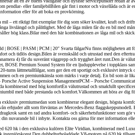
 innebär att en av bilens viktigaste och dyraste servicepunkter redan 
endlar- eller familjebilBilen går fint i motor och växellåda och är en
information eller för att boka en provkörning.
il – ett riktigt fint exemplar för dig som söker kvalitet, kraft och dr
nga livslängd och pålitlighet. Med de låga milen får du en bil med mån
m håller hög klass.Bilar med den här kombinationen av låga mil och skick 
 | BOSE | PASM | PCM | 20″ Svarta fälgarNu finns möjligheten att fö
rt och tidlös design.Bilen är svensksåld och utrustad med den eftert
 (Panamera 4) får du suveränt väggrepp och trygghet året runt.Den är v
ghet, BOSE Premium Sound System för en ljudupplevelse i toppklass
20-tums lättmetallfälgar, som ger den ett sportigt och exklusivt intryck 
ymmen och en premiumkänsla som märks i varje detalj. En bil som är lik
M – Porsche Active Suspension ManagementPCM – Porsche Communic
nda kombinerad med hög komfortEn välutrustad och smakfullt specificera
iumbil med både prestanda och komfort.Välkommen att höra av dig för 
 exklusiv premiumsedan som kombinerar elegant design, högsta komfort
vån erbjuder allt som förväntas av Mercedes-Benz flaggskeppsmodell. 
ragkrok samt en rad andra komfort- och säkerhetsfunktioner som gör varje
t din nuvarande bil i inbyte. Kontakta oss gärna för mer information el
620 hk i den exklusiva kulören Elite Viridian, kombinerad med Luxe Je
ttisk ingenjörskonst.Den dubbelturboladdade V8-motorn på 620 hk till