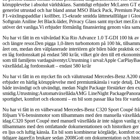
körupplevelse i absolut världsklass. Samtidigt erbjuder McLaren GT e
generöst utrustad och har bland annat MSO Black Pack, Premium Pack
F1-växlingspaddlar i kolfiber, 15-ekrade smidda lättmetallfälgar i 
Softgrain Aniline Jet Black-läder, Privacy Glass samt mycket mer.En 
utöver det vanliga.Vi erbjuder förmånlig finansiering genom våra samar
Nu har vi fått in en välvårdad Kia Rio Advance 1.0 T-GDI 100 hk av
och längre resor.Den pigga 1,0-liters turbomotorn på 100 hk, tillsamm
året om, medan den välplanerade interiören gör bilen både praktisk o
en låg fordonsskatt på endast 580 kr/år, vilket gör den till ett ekonomi
som till familjens vardagsäventyr.Utrustning i urval:Apple CarPla
växellådaLåg fordonsskatt – endast 580 kr/år
Nu har vi fått in en mycket fin och välutrustad Mercedes-Benz A200
erbjuder en härlig körupplevelse med premiumkänsla i varje detalj. D
både invändigt och utvändigt, medan Night Package förstärker den exk
smidig.Utrustning:AutomatväxellådaAMG LineNight PackagePanorama
sportighet, komfort och ekonomi – en bil som passar lika bra för var
Nu har vi fått in en välbevarad Mercedes-Benz C320 Sport Coupé från 
följsam V6-bensinmotor som tillsammans med den manuella växellådan ge
idag.C320 Sport Coupé med manuell växellåda är inte någon vanlig syn
tillsammans med den omfattande dokumentationen och historiken ger e
en ljus och luftig känsla. En bil som kombinerar körglädje, komfor
tidigare ägareEn brukare sedan 2008Gott om dokumentation och histo