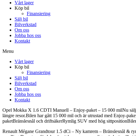
Vårt lager
Köp bil
Finansiering
Sälj bil
Bilverkstad
Om oss
Jobba hos oss
Kontakt
Menu
Vårt lager
Köp bil
Finansiering
Sälj bil
Bilverkstad
Om oss
Jobba hos oss
Kontakt
Opel Mokka X 1.6 CDTI Manuell – Enjoy-paket – 15 000 milNu säljer 
längre resor.Bilen har gått 15 000 mil och är utrustad med Enjoy-pa
paketBränslesnål och driftsäkerRymlig SUV med hög sittpositionBilen 
Renault Mégane Grandtour 1.5 dCi – Ny kamrem – Bränslesnål & rymli