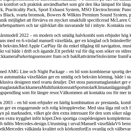
n komfort och praktisk användbarhet som gör den lika lämpad för långa
, Practicality Pack, Sport Exhaust System, MSO Electrochromic Panor
Gloss Black, svarta bromsok, Bowers & Wilkins Premium Sound System, p
unik möjlighet att förvärva en mycket smakfullt specificerad McLaren G
betspartners och tar självklart din nuvarande bil i inbyte. Kontakta os
 årsmodell 2022 – en modern och smidig halvkombi som erbjuder hög ko
ans med en 6-växlad manuell växellåda, ger en körglad och bränsleeffek
ch bekväm.Med Apple CarPlay får du enkel tillgång till navigation, musi
skt val både i drift och ägande.Ett perfekt val för dig som söker en stilr
yBackkameraParkeringssensorer fram och bakRattvärmeStolsvärme framF
 med AMG Line och Night Package – en bil som kombinerar sportig desi
en automatiska växellådan ger en smidig och bekväm körning, både i stad
lusiva designen med svarta detaljer. Det stora panoramaglastaket ger e
glastakBackkameraMultifunktionsrattSportstolarKlimatanläggningBl
dagspendling som för längre resor.Välkommen att kontakta oss för mer i
2003 – en bil som erbjuder en härlig kombination av prestanda, komfor
r en engagerande och rolig körupplevelse. Med sina låga mil och få tidi
 på marknaden, vilket gör den extra intressant för den som söker något
n extra trygghet inför köpet.Den sportiga coupédesignen kompletteras
t och tidlös Mercedes-design.Utrustning i urval:Manuell växellådaV6 
rikMercedes välkända kvalitet och körkomfortEn ovanlig och välbevar